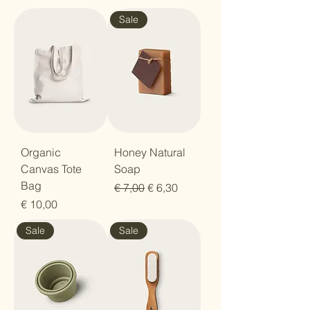
Sale
Organic
Honey Natural
Canvas Tote
Soap
Bag
Regular Price
Sale Price
€ 7,00
€ 6,30
Price
€ 10,00
Sale
Sale