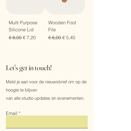
Multi Purpose
Wooden Foot
Silicone Lid
File
Regular Price
Sale Price
Regular Price
Sale Price
€ 8,00
€ 7,20
€ 6,00
€ 5,40
Let's get in touch!
Meld je aan voor de nieuwsbrief om op de
hoogte te blijven
van alle studio updates en evenementen.
Email