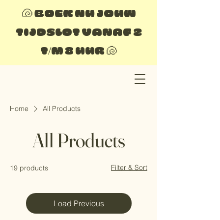
🐚 BOEK NU JOUW
TIJDSLOT VANAF 2
T/M 8 UUR 🐚
Home
All Products
All Products
Filter & Sort
19 products
Load Previous