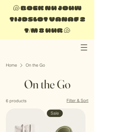
🐚 BOEK NU JOUW
TIJDSLOT VANAF 2
T/M 8 UUR 🐚
Home
On the Go
On the Go
Filter & Sort
6 products
Sale