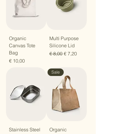
Organic
Multi Purpose
Canvas Tote
Silicone Lid
Bag
Regular Price
Sale Price
€ 8,00
€ 7,20
Price
€ 10,00
Sale
Stainless Steel
Organic