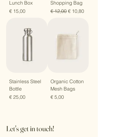
Lunch Box
Shopping Bag
Price
Regular Price
Sale Price
€ 15,00
€ 12,00
€ 10,80
Stainless Steel
Organic Cotton
Bottle
Mesh Bags
Price
Price
€ 25,00
€ 5,00
Let's get in touch!